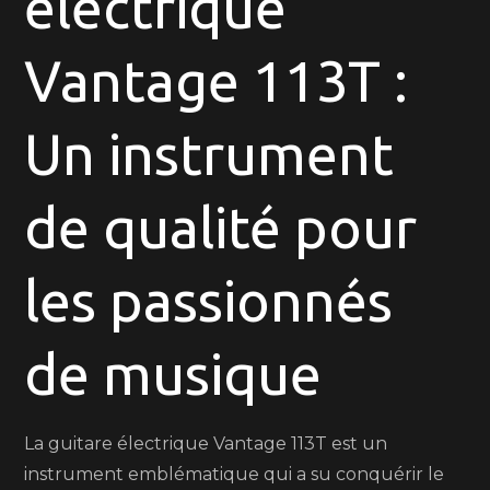
électrique
guitare
électrique
Vantage 113T :
Vantage
113T
:
Un instrument
Sonorités
uniques
de qualité pour
et
performances
exceptionnelles
les passionnés
de musique
La guitare électrique Vantage 113T est un
instrument emblématique qui a su conquérir le