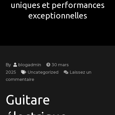
uniques et performances
exceptionnelles
By
blogadmin
30 mars
2025
Uncategorized
Laissez un
on
commentaire
Exploration
musicale
Guitare
avec
la