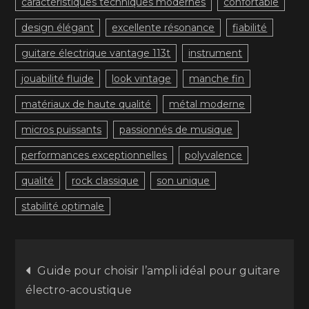
caractéristiques techniques modernes
confortable
design élégant
excellente résonance
fiabilité
guitare électrique vantage 113t
instrument
jouabilité fluide
look vintage
manche fin
matériaux de haute qualité
métal moderne
micros puissants
passionnés de musique
performances exceptionnelles
polyvalence
qualité
rock classique
son unique
stabilité optimale
Navigation
Guide pour choisir l’ampli idéal pour guitare
électro-acoustique
de