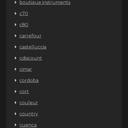
boutique instruments
c70
c80
carrefour
castelluccia
cdiscount
cimar
cordoba
cort
couleur
country
cuenca