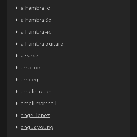
alhambra 1c
alhambra 3c
alhambra 4p
alhambra guitare
alvarez
amazon
ampeg
ampli guitare
ampli marshall
angel lopez
angus young