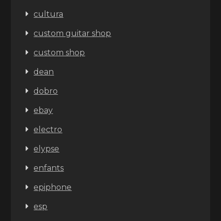
cultura
custom guitar shop
custom shop
dean
dobro
ebay
electro
elypse
enfants
epiphone
esp