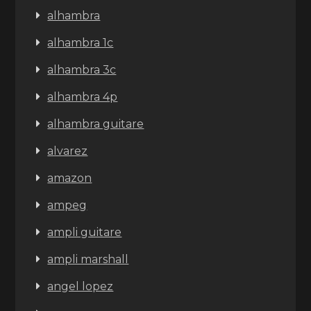
alhambra
alhambra 1c
alhambra 3c
alhambra 4p
alhambra guitare
alvarez
amazon
ampeg
ampli guitare
ampli marshall
angel lopez