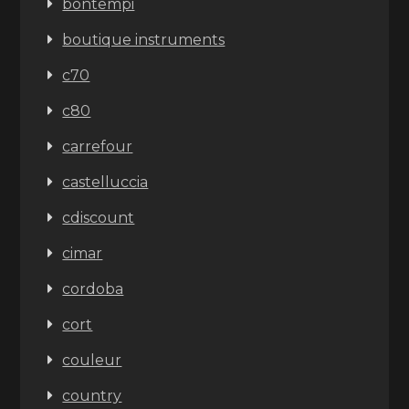
bontempi
boutique instruments
c70
c80
carrefour
castelluccia
cdiscount
cimar
cordoba
cort
couleur
country