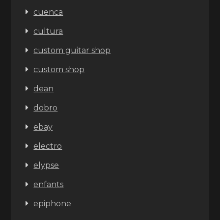
cuenca
cultura
custom guitar shop
custom shop
dean
dobro
ebay
electro
elypse
enfants
epiphone