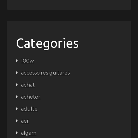
Categories
100w
accessoires guitares
achat
acheter
adulte
aer
algam