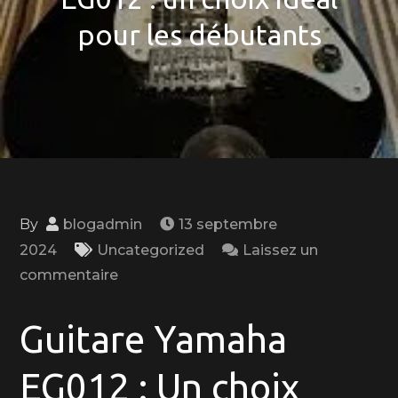
pour les débutants
By
blogadmin
13 septembre
2024
Uncategorized
Laissez un
on
commentaire
Découvrez
la
Guitare Yamaha
polyvalence
de
EG012 : Un choix