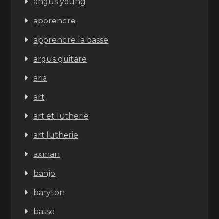
angus young
apprendre
apprendre la basse
argus guitare
aria
art
art et lutherie
art lutherie
axman
banjo
baryton
basse