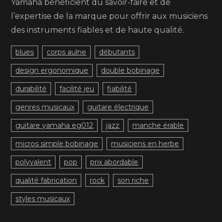
Yamaha bénéficient du savoir-faire et de
l’expertise de la marque pour offrir aux musiciens
des instruments fiables et de haute qualité.
blues
corps aulne
débutants
design ergonomique
double bobinage
durabilité
facilité jeu
fiabilité
genres musicaux
guitare électrique
guitare yamaha eg012
jazz
manche érable
micros simple bobinage
musiciens en herbe
polyvalent
pop
prix abordable
qualité fabrication
rock
son riche
styles musicaux