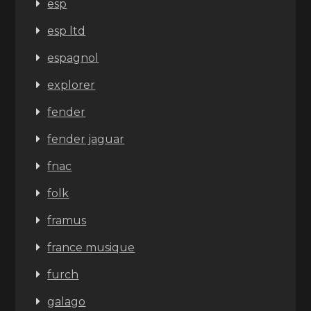
esp
esp ltd
espagnol
explorer
fender
fender jaguar
fnac
folk
framus
france musique
furch
galago