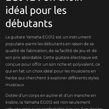
la
idéal pour les
guitare
Yamaha
débutants
EG012
:
un
La guitare Yamaha EG012 est un instrument
choix
populaire parmi les débutants en raison de sa
idéal
qualité de fabrication, de sa facilité de jeu et de
pour
son prix abordable. Cette guitare électrique est
les
conçue pour offrir un son riche et polyvalent, ce
débutants
qui en fait un choix idéal pour les musiciens en
herbe qui cherchent à explorer différents styles
musicaux.
Dotée d’un corps en aulne et d’un manche en
érable, la Yamaha EG012 est non seulement