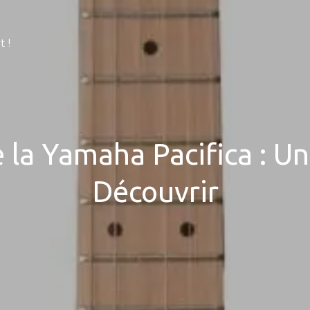
 !
 la Yamaha Pacifica : Un
Découvrir