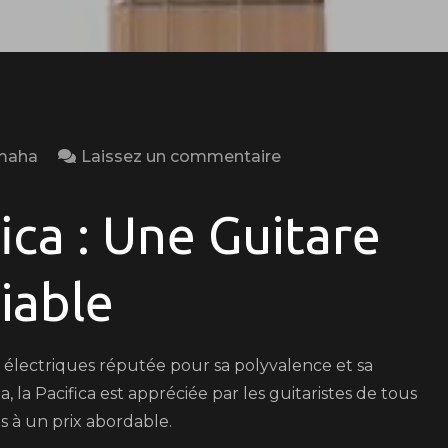
on
maha
Laissez un commentaire
La
Polyvalence
ica : Une Guitare
de
la
iable
Yamaha
Pacifica
:
électriques réputée pour sa polyvalence et sa
Une
, la Pacifica est appréciée par les guitaristes de tous
Guitare
 à un prix abordable.
Fiable