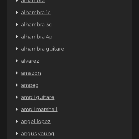
alhambra
alhambra 1c
alhambra 3c
alhambra 4p
alhambra guitare
alvarez
amazon
ampeg
ampli guitare
ampli marshall
angel lopez
angus young