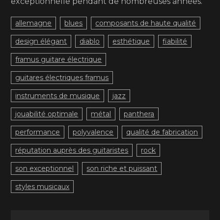
exceptionnelle pendant de nombreuses années.
allemagne
blues
composants de haute qualité
design élégant
diablo
esthétique
fiabilité
framus guitare électrique
guitares électriques framus
instruments de musique
jazz
jouabilité optimale
métal
panthera
performance
polyvalence
qualité de fabrication
réputation auprès des guitaristes
rock
son exceptionnel
son riche et puissant
styles musicaux