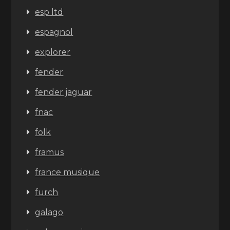
esp ltd
espagnol
explorer
fender
fender jaguar
fnac
folk
framus
france musique
furch
galago