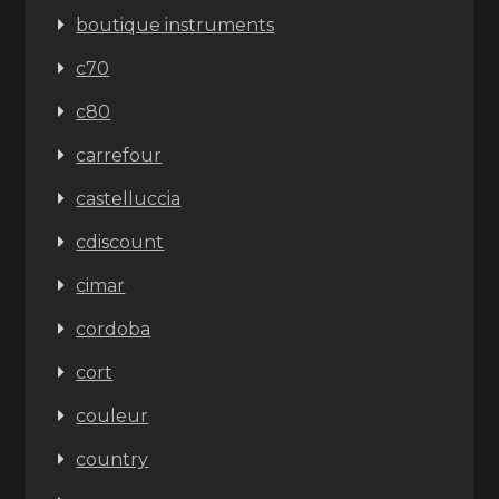
boutique instruments
c70
c80
carrefour
castelluccia
cdiscount
cimar
cordoba
cort
couleur
country