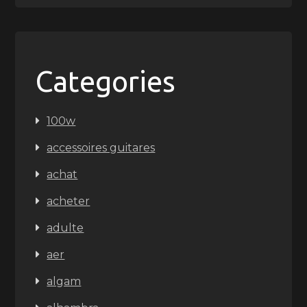
Categories
100w
accessoires guitares
achat
acheter
adulte
aer
algam