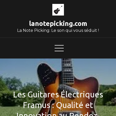
Skip
to
content
lanotepicking.com
La Note Picking: Le son qui vous séduit !
Les Guitares Électriques
Framus : Qualité et
Innovation au Rendez-