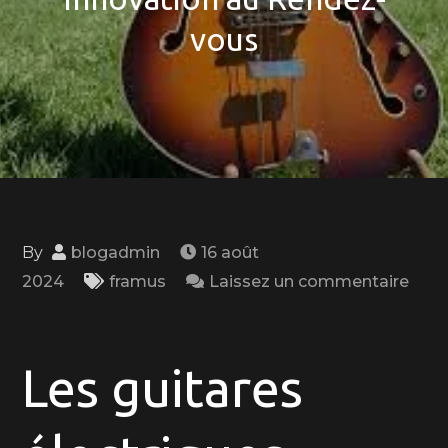
vous
By
blogadmin
16 août
2024
framus
Laissez un commentaire
on
Les
Guitares
Les guitares
Électriques
Framus