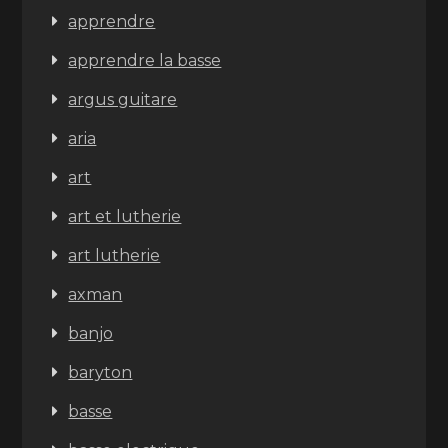
apprendre
apprendre la basse
argus guitare
aria
art
art et lutherie
art lutherie
axman
banjo
baryton
basse