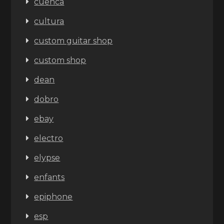
cuenca
cultura
custom guitar shop
custom shop
dean
dobro
ebay
electro
elypse
enfants
epiphone
esp