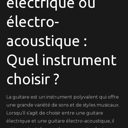
électrique ou
et
Guitare
électro-
Électro-
Acoustique
:
acoustique :
Trouver
l’Instrument
Quel instrument
Idéal
choisir ?
La guitare est un instrument polyvalent qui offre
une grande variété de sons et de styles musicaux.
Lorsqu’il s’agit de choisir entre une guitare
électrique et une guitare électro-acoustique, il