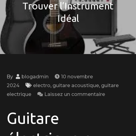
Trouver l’Instrument
Idéal
By
blogadmin
10 novembre
2024
electro
,
guitare acoustique
,
guitare
on
electrique
Laissez un commentaire
Choisir
entre
Guitare
Guitare
Électrique