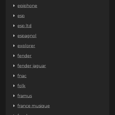
epiphone
esp
esp ltd
espagnol
explorer
fender
fender jaguar
fnac
folk
framus
france musique