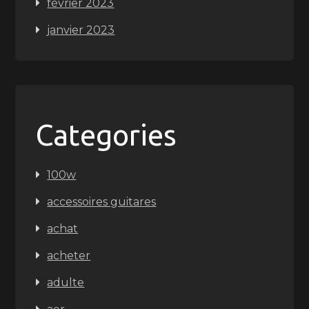
février 2023
janvier 2023
Categories
100w
accessoires guitares
achat
acheter
adulte