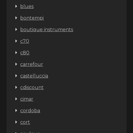
blues
bontempi
boutique instruments
c70
c80
carrefour
castelluccia
cdiscount
cimar
cordoba
cort