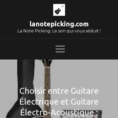
Skip
to
content
lanotepicking.com
La Note Picking: Le son qui vous séduit !
Choisir entre Guitare
Électrique et Guitare
Électro-Acoustique :