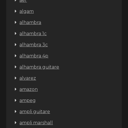
aer
algam
alhambra
alhambra 1c
alhambra 3c
alhambra 4p
alhambra guitare
alvarez
amazon
ampeg
ampli guitare
ampli marshall