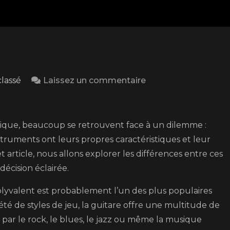
on
lassé
Laissez un commentaire
Basse
ou
guitare
usique, beaucoup se retrouvent face à un dilemme :
:
struments ont leurs propres caractéristiques et leur
quel
 article, nous allons explorer les différences entre ces
instrument
écision éclairée.
choisir
lyvalent est probablement l’un des plus populaires
pour
été de styles de jeu, la guitare offre une multitude de
exprimer
é par le rock, le blues, le jazz ou même la musique
sa