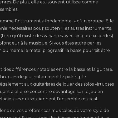
genres. De plus, elle est souvent utilisée comme
passion
nsembles.
musicale
?
 comme l’instrument « fondamental » d’un groupe. Elle
nie nécessaires pour soutenir les autres instruments.
en qu’il existe des variantes avec cinq ou six cordes)
ondeur à la musique. Si vous êtes attiré par les
on ou même le métal progressif, la basse pourrait être
 des différences notables entre la basse et la guitare.
chniques de jeu, notamment le picking, le
 également aux guitaristes de jouer des solos virtuoses
uant à elle, se concentre davantage sur le jeu en
mélodieuses qui soutiennent l’ensemble musical.
donc de vos préférences musicales, de votre style de
n groupe. Si vous aimez les basses profondes et que