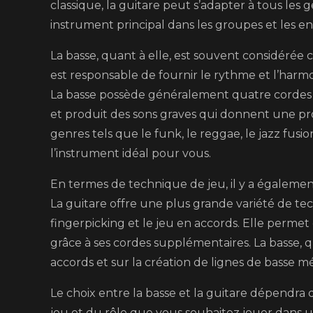
classique, la guitare peut s’adapter à tous les 
instrument principal dans les groupes et les e
La basse, quant à elle, est souvent considérée
est responsable de fournir le rythme et l’harmo
La basse possède généralement quatre cordes (bi
et produit des sons graves qui donnent une prof
genres tels que le funk, le reggae, le jazz fusi
l’instrument idéal pour vous.
En termes de technique de jeu, il y a également
La guitare offre une plus grande variété de te
fingerpicking et le jeu en accords. Elle permet
grâce à ses cordes supplémentaires. La basse, q
accords et sur la création de lignes de basse 
Le choix entre la basse et la guitare dépendra 
jeu et du rôle que vous souhaitez jouer dans u